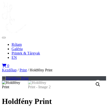
Rólam
Galéria
Printek & Tárgyak
EN
0
Kezdőlap
/
Print
/ Holdfény Print
Holdfény Print