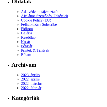
Oldalak
Adatvédelmi tájékoztató
Általános Szerződési Feltételek
Cookie Policy (EU)
Feliratkozás / Subscribe
Fiókom
Galéria
Kezdőlap
Kosár
Pénztár
Printek & Tárgyak
Rólam
Archívum
2023. április
2022. április
2022. március
2022. február
Kategóriák