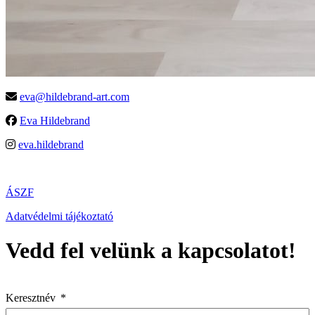
eva@hildebrand-art.com
Eva Hildebrand
eva.hildebrand
ÁSZF
Adatvédelmi tájékoztató
Vedd fel velünk a kapcsolatot!
Keresztnév