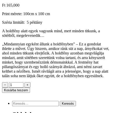
Ft
165,000
Print mérete: 100cm x 100 cm
Széria limitált: 5 példány
A holdfény alatt egyek vagyunk mind, mert minden titkunk, a
sötétből, megelevenedik…
„Mindannyian egyként állunk a holdfényben” – Ez a gondolat
ihlette a művet. Úgy hiszem, amikor ránk süt a nap, árnyékokat vet,
ahol minden titkunk elrejtőzik. A holdfény azonban megvilágítja
mindazt, amit sötétben szerettünk volna tartani, és arra kényszerít
minket, hogy szembenézzünk démonainkkal. A festmény hat
pillangószárnyat és egy holló szárnyát ábrázol, ami némi zavart
kelthet a nézőben. Ismét rávilágít arra a jelenségre, hogy a nap alatt
talán soha nem látjuk őket együtt, de a holdfényben egyesülnek.
−
+
Kosárba teszem
Keresés: