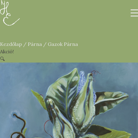
Kezdőlap
/
Párna
/ Gazok Párna
Akció!
🔍
Rólam
Galéria
Printek & Tárgyak
EN
0