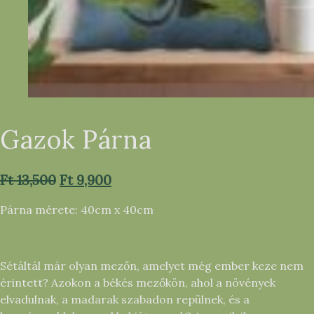
Gazok Párna
Original
Current
Ft
13,500
Ft
9,900
price
price
Párna mérete: 40cm x 40cm
was:
is:
Ft 13,500.
Ft 9,900.
Sétáltál már olyan mezőn, amelyet még ember keze nem
érintett? Azokon a békés mezőkön, ahol a növények
elvadulnak, a madarak szabadon repülnek, és a