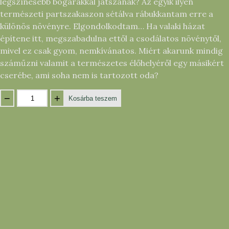
legszínesebb bogarakkal játszanak? Az egyik ilyen
természeti partszakaszon sétálva rábukkantam erre a
különös növényre. Elgondolkodtam… Ha valaki házat
építene itt, megszabadulna ettől a csodálatos növénytől,
mivel ez csak gyom, nemkívánatos. Miért akarunk mindig
száműzni valamit a természetes élőhelyéről egy másikért
cserébe, ami soha nem is tartozott oda?
−
+
Kosárba teszem