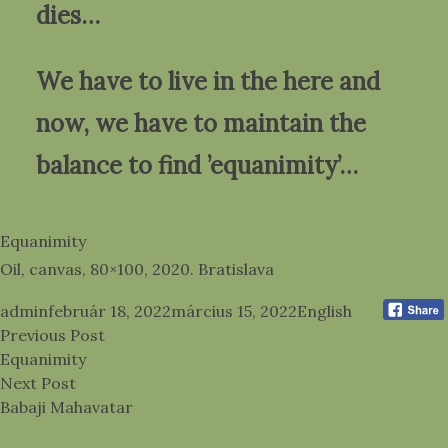
dies…
We have to live in the here and
now, we have to maintain the
balance to find ’equanimity’…
Equanimity
Oil, canvas, 80×100, 2020. Bratislava
Posted by
Posted in
admin
február 18, 2022
március 15, 2022
English
Bejegyzés
Previous post:
Previous Post
navigáció
Equanimity
Next post:
Next Post
Babaji Mahavatar