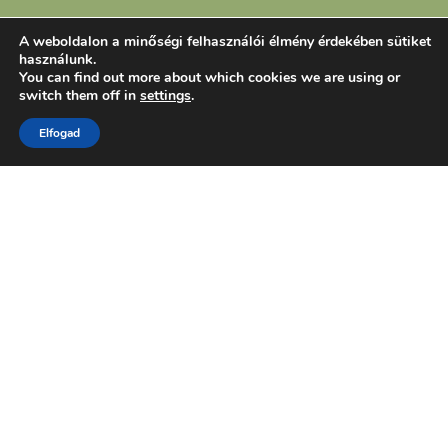
A weboldalon a minőségi felhasználói élmény érdekében sütiket
használunk.
You can find out more about which cookies we are using or
switch them off in
settings
.
Elfogad
Kedves látogató!
Köszönöm, hogy megtekinted az oldalamat!
Látogass el a közösségi oldalaimra is, hogy a
festményeimet más felületen is megnézhesd és
értesülj az éppen aktuális kiállításaimról!